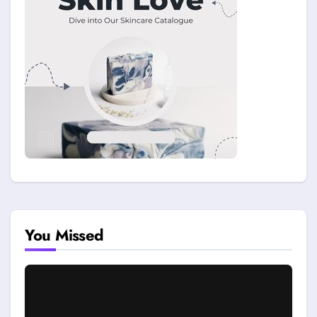
You Missed