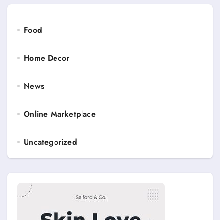
Food
Home Decor
News
Online Marketplace
Uncategorized