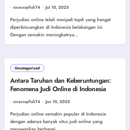
nicecrayfish74
Jul 10, 2025
Perjudian online telah menjadi topik yang hangat
diperbincangkan di Indonesia belakangan ini.
Dengan semakin meningkatnya...
Uncategorized
Antara Taruhan dan Keberuntungan:
Fenomena Judi Online di Indonesia
nicecrayfish74
Jun 10, 2025
Perjudian online semakin populer di Indonesia
dengan adanya banyak situs judi online yang
menawarkan berbagai...