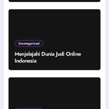
Uncategorized
Menjelajahi Dunia Judi Online
Indonesia