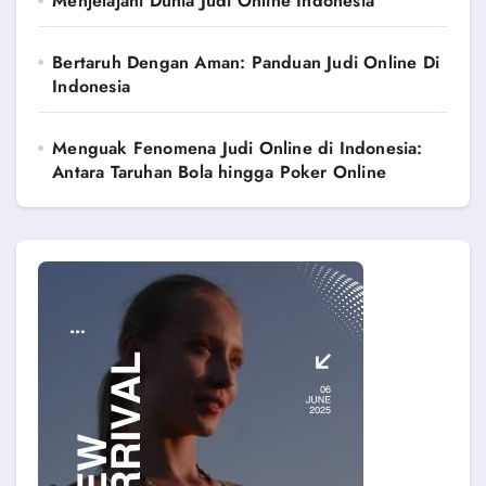
Menjelajahi Dunia Judi Online Indonesia
Bertaruh Dengan Aman: Panduan Judi Online Di
Indonesia
Menguak Fenomena Judi Online di Indonesia:
Antara Taruhan Bola hingga Poker Online