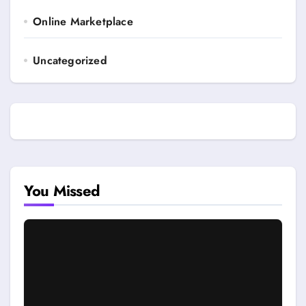
Online Marketplace
Uncategorized
You Missed