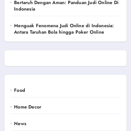
Bertaruh Dengan Aman: Panduan Judi Online Di
Indonesia
Menguak Fenomena Judi Online di Indonesia:
Antara Taruhan Bola hingga Poker Online
Food
Home Decor
News